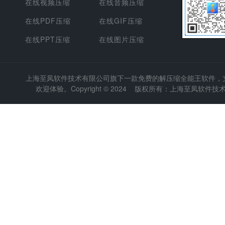
在线视频压缩
在线音频压缩
在线PDF压缩
在线GIF压缩
在线PPT压缩
在线图片压缩
上海至凤软件技术有限公司
旗下一款免费的解压缩全能王软件，支持
欢迎体验。Copyright © 2024 版权所有：上海至凤软